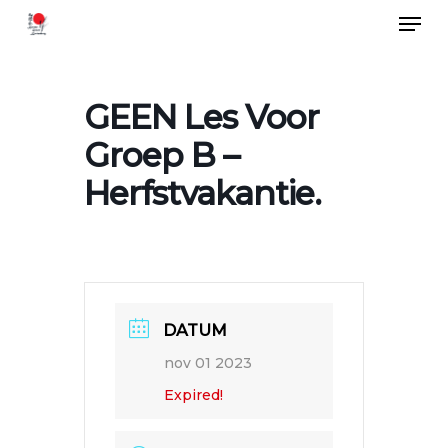
Menu
Skip
to
Close
main
Menu
GEEN Les Voor
content
Groep B –
Herfstvakantie.
DATUM
nov 01 2023
Expired!