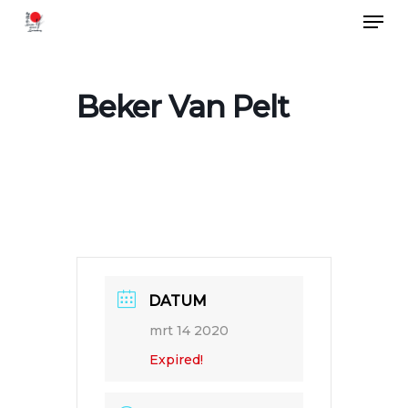
Menu
Skip
to
Close
main
Menu
Beker Van Pelt
content
DATUM
mrt 14 2020
Expired!