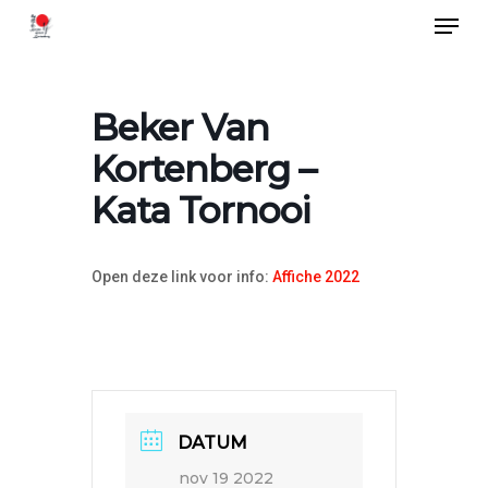
Menu
Skip
to
Close
main
Menu
Beker Van
content
Kortenberg –
Kata Tornooi
Open deze link voor info:
Affiche 2022
DATUM
nov 19 2022